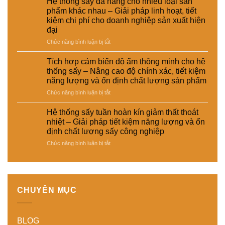
Hệ thống sấy đa năng cho nhiều loại sản
hiệu
nâng
nước
lượng
phẩm khác nhau – Giải pháp linh hoạt, tiết
suất
cao
cho
sản
kiệm chi phí cho doanh nghiệp sản xuất hiện
sấy
hiệu
ngành
phẩm
đại
–
suất
da
Giải
và
–
ở
Chức năng bình luận bị tắt
pháp
tự
giày
Hệ
giảm
động
và
thống
Tích hợp cảm biến độ ẩm thông minh cho hệ
thất
hóa
vật
sấy
thống sấy – Nâng cao độ chính xác, tiết kiệm
thoát
nhà
liệu
đa
năng lượng và ổn định chất lượng sản phẩm
nhiệt
máy
tổng
năng
và
hợp
ở
Chức năng bình luận bị tắt
cho
tiết
–
Tích
nhiều
kiệm
Giải
hợp
loại
Hệ thống sấy tuần hoàn kín giảm thất thoát
năng
pháp
cảm
sản
nhiệt – Giải pháp tiết kiệm năng lượng và ổn
lượng
sấy
biến
phẩm
định chất lượng sấy công nghiệp
cho
ổn
độ
khác
nhà
ở
Chức năng bình luận bị tắt
định,
ẩm
nhau
máy
Hệ
hạn
thông
–
thống
chế
minh
Giải
sấy
biến
cho
pháp
tuần
dạng
hệ
linh
hoàn
và
thống
hoạt,
CHUYÊN MỤC
kín
nâng
sấy
tiết
giảm
cao
–
kiệm
thất
chất
Nâng
chi
BLOG
thoát
lượng
cao
phí