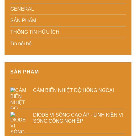
nhiệt
thành
độ
cho
–
phẩm
chính
doanh
GENERAL
Giải
xác,
nghiệp
pháp
tiết
sản
SẢN PHẨM
tiết
kiệm
xuất
kiệm
năng
hiện
THÔNG TIN HỮU ÍCH
năng
lượng
đại
lượng
và
Tin nội bộ
và
ổn
ổn
định
định
chất
chất
lượng
lượng
sản
sấy
phẩm
SẢN PHẨM
công
nghiệp
CẢM BIẾN NHIỆT ĐỘ HỒNG NGOẠI
DIODE VI SÓNG CAO ÁP - LINH KIỆN VI
SÓNG CÔNG NGHIỆP