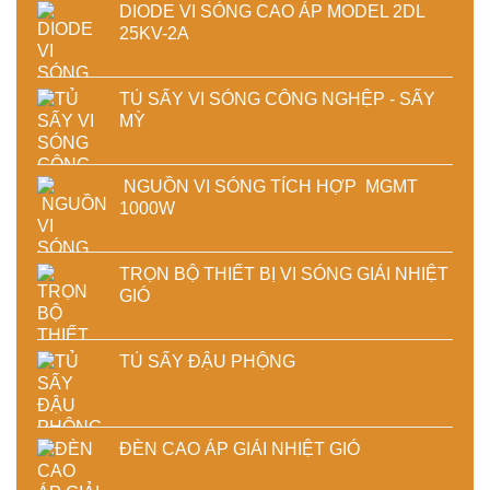
DIODE VI SÓNG CAO ÁP MODEL 2DL
25KV-2A
TỦ SẤY VI SÓNG CÔNG NGHỆP - SẤY
MỲ
NGUỒN VI SÓNG TÍCH HỢP MGMT
1000W
TRỌN BỘ THIẾT BỊ VI SÓNG GIẢI NHIỆT
GIÓ
TỦ SẤY ĐẬU PHỘNG
ĐÈN CAO ÁP GIẢI NHIỆT GIÓ