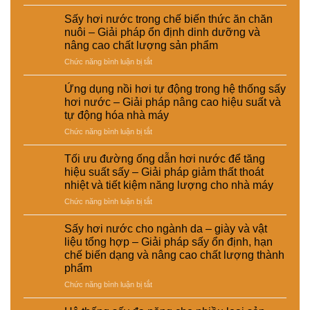
So
xử
sánh
lý
Sấy hơi nước trong chế biến thức ăn chăn
chi
nguyên
nuôi – Giải pháp ổn định dinh dưỡng và
phí
liệu
nâng cao chất lượng sản phẩm
đầu
tái
ở
Chức năng bình luận bị tắt
tư
chế
Sấy
giữa
phục
hơi
hệ
vụ
Ứng dụng nồi hơi tự động trong hệ thống sấy
nước
thống
sản
hơi nước – Giải pháp nâng cao hiệu suất và
trong
sấy
xuất
tự động hóa nhà máy
chế
hơi
công
ở
Chức năng bình luận bị tắt
biến
nước
nghiệp
Ứng
thức
và
–
dụng
ăn
sấy
Giải
Tối ưu đường ống dẫn hơi nước để tăng
nồi
chăn
điện
pháp
hiệu suất sấy – Giải pháp giảm thất thoát
hơi
nuôi
–
nâng
nhiệt và tiết kiệm năng lượng cho nhà máy
tự
–
Lựa
cao
ở
Chức năng bình luận bị tắt
động
Giải
chọn
chất
Tối
trong
pháp
giải
lượng
ưu
hệ
ổn
pháp
Sấy hơi nước cho ngành da – giày và vật
và
đường
thống
định
kinh
hiệu
liệu tổng hợp – Giải pháp sấy ổn định, hạn
ống
sấy
dinh
tế
suất
chế biến dạng và nâng cao chất lượng thành
dẫn
hơi
dưỡng
cho
tái
phẩm
hơi
nước
và
nhà
chế
nước
–
ở
Chức năng bình luận bị tắt
nâng
máy
để
Giải
Sấy
cao
tăng
pháp
hơi
chất