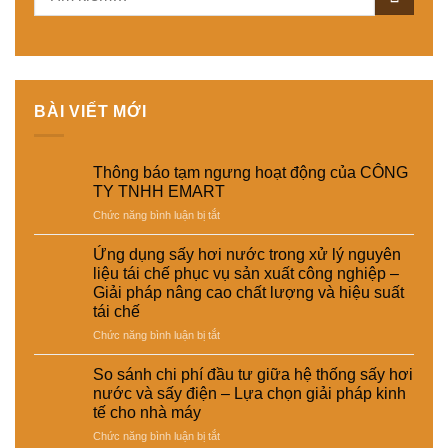
BÀI VIẾT MỚI
Thông báo tạm ngưng hoạt động của CÔNG
TY TNHH EMART
ở
Chức năng bình luận bị tắt
Thông
báo
Ứng dụng sấy hơi nước trong xử lý nguyên
tạm
liệu tái chế phục vụ sản xuất công nghiệp –
ngưng
Giải pháp nâng cao chất lượng và hiệu suất
hoạt
tái chế
động
của
ở
Chức năng bình luận bị tắt
CÔNG
Ứng
TY
dụng
So sánh chi phí đầu tư giữa hệ thống sấy hơi
TNHH
sấy
nước và sấy điện – Lựa chọn giải pháp kinh
EMART
hơi
tế cho nhà máy
nước
ở
Chức năng bình luận bị tắt
trong