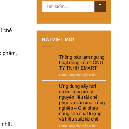
í chế
BÀI VIẾT MỚI
ực phẩm,
Thông báo tạm ngưng
hoạt động của CÔNG
TY TNHH EMART
ở
Chức năng bình luận bị tắt
Thông
báo
Ứng dụng sấy hơi
tạm
nước trong xử lý
ngưng
nguyên liệu tái chế
hoạt
phục vụ sản xuất công
động
nghiệp – Giải pháp
của
nâng cao chất lượng
CÔNG
và hiệu suất tái chế
TY
 nhất
TNHH
ở
Chức năng bình luận bị tắt
EMART