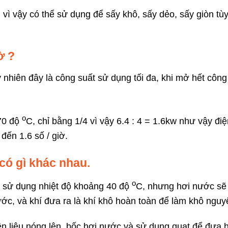
 vì vậy có thể sử dụng để sấy khô, sấy dẻo, sấy giòn tù
ờ ?
 nhiên đây là công suất sử dụng tối đa, khi mở hết công 
o
 70 độ
C, chỉ bằng 1/4 vì vậy 6.4 : 4 = 1.6kw như vậy điệ
đến 1.6 số / giờ.
có gì khác nhau.
o
n sử dụng nhiệt độ khoảng 40 độ
C, nhưng hơi nước sẽ
c, và khí đưa ra là khí khô hoàn toàn để làm khô nguyê
 liệu nóng lên, bốc hơi nước và sử dụng quạt để đưa 