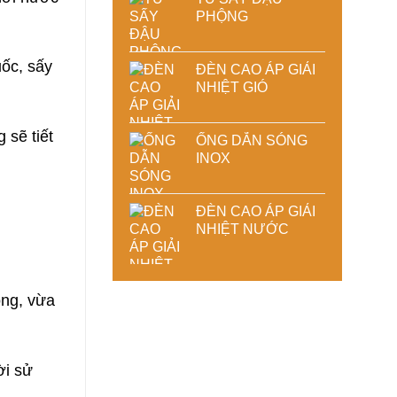
PHỘNG
uốc, sấy
ĐÈN CAO ÁP GIẢI
NHIỆT GIÓ
 sẽ tiết
ỐNG DẪN SÓNG
INOX
ĐÈN CAO ÁP GIẢI
NHIỆT NƯỚC
óng, vừa
ời sử