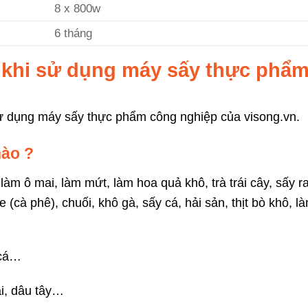
8 x 800w
6 tháng
 khi sử dụng máy sấy thực phẩ
ử dụng máy sấy thực phẩm công nghiệp của visong.vn.
nào ?
 làm ô mai, làm mứt, làm hoa quả khô, trà trái cây, sấy r
e (cà phê), chuối, khô gà, sấy cá, hải sản, thịt bò khô, l
, cá…
ài, dâu tây…