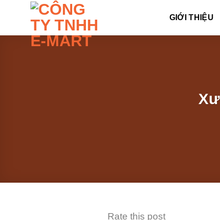
Skip
GIỚI THIỆU
to
content
Xư
Rate this post