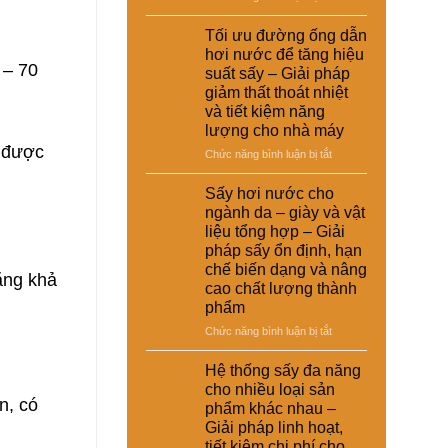
giải
nuôi
Ứng
suất
pháp
–
dụng
Tối ưu đường ống dẫn
tái
kinh
Giải
nồi
chế
hơi nước để tăng hiệu
tế
pháp
hơi
 – 70
cho
suất sấy – Giải pháp
ổn
tự
nhà
giảm thất thoát nhiệt
định
động
máy
và tiết kiệm năng
dinh
trong
dưỡng
lượng cho nhà máy
hệ
và
ẽ được
thống
ở
Chức năng bình luận bị tắt
nâng
sấy
Tối
cao
hơi
ưu
Sấy hơi nước cho
chất
nước
đường
ngành da – giày và vật
lượng
–
ống
sản
liệu tổng hợp – Giải
Giải
dẫn
phẩm
pháp sấy ổn định, hạn
pháp
hơi
chế biến dạng và nâng
nâng
nước
ăng khả
cao
cao chất lượng thành
để
hiệu
phẩm
tăng
suất
hiệu
ở
Chức năng bình luận bị tắt
và
suất
Sấy
tự
sấy
hơi
Hệ thống sấy đa năng
động
–
nước
hóa
cho nhiều loại sản
Giải
cho
n, có
nhà
phẩm khác nhau –
pháp
ngành
máy
Giải pháp linh hoạt,
giảm
da
thất
tiết kiệm chi phí cho