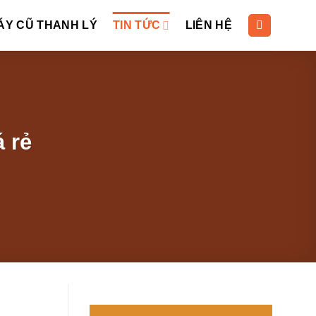
ÁY CŨ THANH LÝ
TIN TỨC
LIÊN HỆ
 rẻ