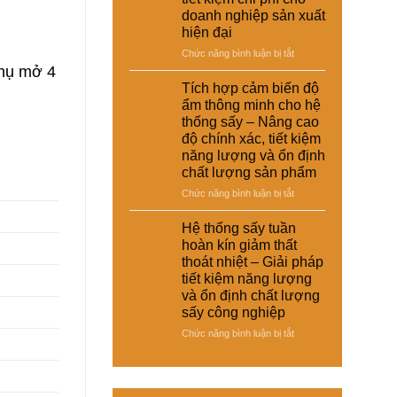
–
thoát
doanh nghiệp sản xuất
giày
nhiệt
hiện đại
và
và
vật
ở
Chức năng bình luận bị tắt
tiết
liệu
Hệ
phụ mở 4
kiệm
tổng
thống
năng
Tích hợp cảm biến độ
hợp
sấy
lượng
ẩm thông minh cho hệ
–
đa
cho
thống sấy – Nâng cao
Giải
năng
nhà
độ chính xác, tiết kiệm
pháp
cho
máy
sấy
năng lượng và ổn định
nhiều
ổn
chất lượng sản phẩm
loại
định,
sản
ở
Chức năng bình luận bị tắt
hạn
phẩm
Tích
chế
khác
hợp
Hệ thống sấy tuần
biến
nhau
cảm
dạng
hoàn kín giảm thất
–
biến
và
thoát nhiệt – Giải pháp
Giải
độ
nâng
tiết kiệm năng lượng
pháp
ẩm
cao
và ổn định chất lượng
linh
thông
chất
hoạt,
sấy công nghiệp
minh
lượng
tiết
cho
thành
ở
Chức năng bình luận bị tắt
kiệm
hệ
phẩm
Hệ
chi
thống
thống
phí
sấy
sấy
cho
–
tuần