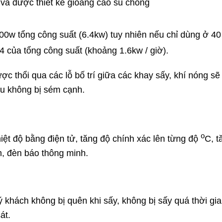
 và được thiết kế gioăng cao su chống
00w tổng công suất (6.4kw) tuy nhiên nếu chỉ dùng ở 40
1/4 của tổng công suất (khoảng 1.6kw / giờ).
ợc thổi qua các lỗ bố trí giữa các khay sấy, khí nóng s
ều không bị sém cạnh.
o
iệt độ bằng điện tử, tăng độ chính xác lên từng độ
C, t
, đèn báo thông minh.
 khách không bị quên khi sấy, không bị sấy quá thời gia
át.