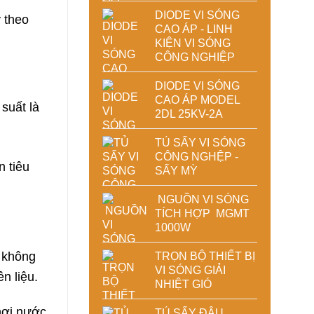
DIODE VI SÓNG
y theo
CAO ÁP - LINH
KIỆN VI SÓNG
CÔNG NGHIỆP
DIODE VI SÓNG
CAO ÁP MODEL
suất là
2DL 25KV-2A
TỦ SẤY VI SÓNG
CÔNG NGHỆP -
n tiêu
SẤY MỲ
NGUỒN VI SÓNG
TÍCH HỢP MGMT
1000W
 không
TRỌN BỘ THIẾT BỊ
VI SÓNG GIẢI
n liệu.
NHIỆT GIÓ
hơi nước
TỦ SẤY ĐẬU