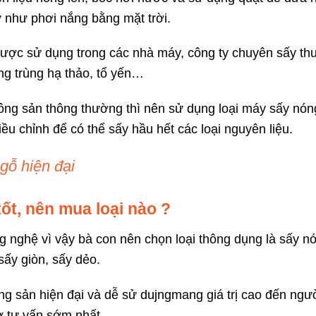
ự như phơi nắng bằng mặt trời.
được sử dụng trong các nhà máy, công ty chuyên sấy th
g trùng hạ thảo, tổ yến…
ông sản thông thường thì nên sử dụng loại máy sấy nóng
ều chỉnh để có thể sấy hầu hết các loại nguyên liệu.
 gỗ hiện đại
ốt, nên mua loại nào ?
ng nghệ vì vậy bà con nên chọn loại thông dụng là sấy n
sấy giòn, sấy dẻo.
g sản hiện đại và dễ sử dujngmang giá trị cao đến ngư
ợ tư vấn sớm nhất.