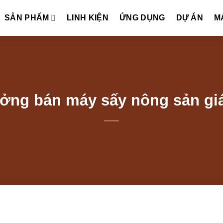
SẢN PHẨM
LINH KIỆN
ỨNG DỤNG
DỰ ÁN
M
ởng bán máy sấy nông sản giá