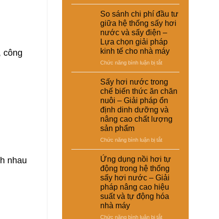
Ứng
dụng
So sánh chi phí đầu tư
sấy
giữa hệ thống sấy hơi
hơi
nước và sấy điện –
nước
Lựa chọn giải pháp
trong
kinh tế cho nhà máy
, công
xử
lý
ở
Chức năng bình luận bị tắt
nguyên
So
liệu
sánh
Sấy hơi nước trong
tái
chi
chế biến thức ăn chăn
chế
phí
nuôi – Giải pháp ổn
phục
đầu
định dinh dưỡng và
vụ
tư
nâng cao chất lượng
sản
giữa
sản phẩm
xuất
hệ
công
thống
ở
Chức năng bình luận bị tắt
nghiệp
sấy
Sấy
–
hơi
hơi
ch nhau
Ứng dụng nồi hơi tự
Giải
nước
nước
động trong hệ thống
pháp
và
trong
sấy hơi nước – Giải
nâng
sấy
chế
cao
pháp nâng cao hiệu
điện
biến
chất
suất và tự động hóa
–
thức
lượng
Lựa
nhà máy
ăn
và
chọn
chăn
ở
Chức năng bình luận bị tắt
hiệu