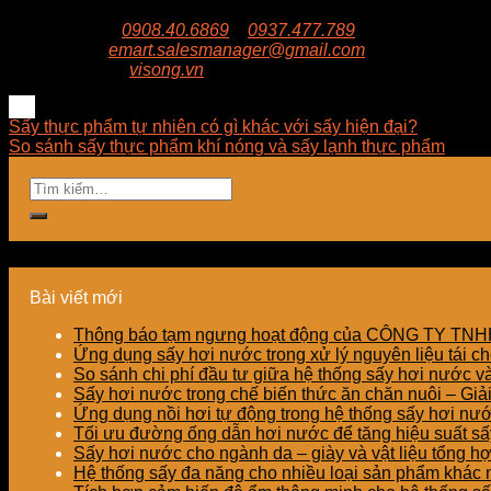
Trụ sở:
94/8/9 đường số 8, P. BHH, Q. Bình Tân, Hồ Ch
Hotline:
0908.40.6869
–
0937.477.789
Email:
emart.salesmanager@gmail.com
Website:
visong.vn
Sấy thực phẩm tự nhiên có gì khác với sấy hiện đại?
So sánh sấy thực phẩm khí nóng và sấy lạnh thực phẩm
Bài viết mới
Thông báo tạm ngưng hoạt động của CÔNG TY T
Ứng dụng sấy hơi nước trong xử lý nguyên liệu tái ch
So sánh chi phí đầu tư giữa hệ thống sấy hơi nước v
Sấy hơi nước trong chế biến thức ăn chăn nuôi – Gi
Ứng dụng nồi hơi tự động trong hệ thống sấy hơi nư
Tối ưu đường ống dẫn hơi nước để tăng hiệu suất sấy
Sấy hơi nước cho ngành da – giày và vật liệu tổng h
Hệ thống sấy đa năng cho nhiều loại sản phẩm khác nh