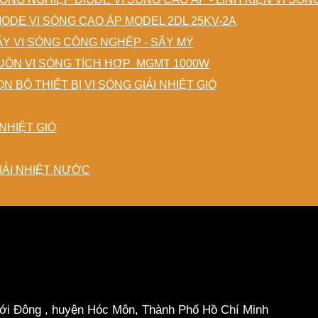
IODE VI SÓNG CAO ÁP MODEL 2DL 25KV-2A
ẤY VI SÓNG CÔNG NGHỆP - SẤY MỲ
ỒN VI SÓNG TÍCH HỢP MGMT 1000W
N BỘ THIẾT BỊ VI SÓNG GIẢI NHIỆT GIÓ
NHIỆT GIÓ
IẢI NHIỆT NƯỚC
hới Đông , huyện Hóc Môn, Thành Phố Hồ Chí Minh