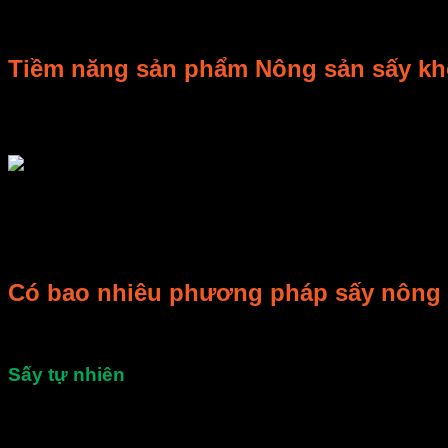
Tiềm năng sản phẩm Nông sản sấy kh
Nguồn nguyên liệu nông sản tại Việt Nam hiện nay cực kỳ lớn,
Việc sấy các nguyên liệu này góp phần làm giảm độ hư hỏng củ
Thời gian gần đây mặt hàng nông sản sấy: hoa, quả sấy khô, hả
Nhật Bản, Trung Quốc, Hoa Kỳ và EU rất ưa chuộng nông sản
Với mặt hàng nông sản đa dạng của nước ta và tình hình xuất 
Có bao nhiêu phương pháp sấy nông
Phân loại theo quy trình sấy có thể chia các phương pháp sấy 
Sấy tự nhiên
Phương pháp này sẽ sấy khô nông sản bằng năng lượng tự nhiên
nhiên chất lượng thành phẩm sẽ không đảm bảo chất lượng.