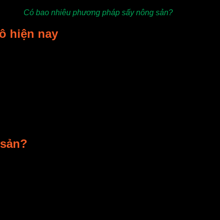
Có bao nhiêu phương pháp sấy nông sản?
ô hiện nay
 đặc biệt là sau mỗi vụ thu hoạch nên việc bảo quản và tận dụ
a nguyên liệu, làm tăng giá trị sản phẩm sau khi sấy.
i sản sấy, các loại thịt sấy khô, gia vị có mức tăng trưởng kh
 sấy khô của Việt Nam.
khẩu nhiều thuận lợi, hứa hẹn tiềm năng lớn cho sự phát triển
 sản?
nông sản thành 2 loại là sấy tự nhiên và nhân tạo.
. Phương pháp sấy tự nhiên giúp tiết kiệm nhiệt năng nhưng lạ