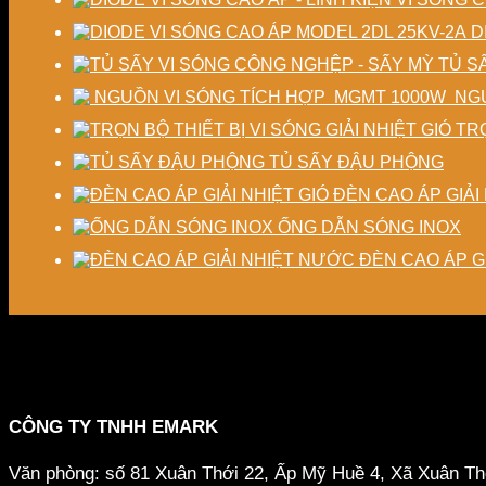
D
TỦ S
NGU
TRỌ
TỦ SẤY ĐẬU PHỘNG
ĐÈN CAO ÁP GIẢI 
ỐNG DẪN SÓNG INOX
ĐÈN CAO ÁP G
CÔNG TY TNHH EMARK
Văn phòng: số 81 Xuân Thới 22, Ấp Mỹ Huề 4, Xã Xuân T