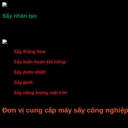
Sấy nhân tạo
Là phương pháp sấy khô được tiến hành bằng máy sấy để cung
hoa, Sấy tuần hoàn khí nóng, Sấy bơm nhiệt Sấy lạnh, Sấy nă
Sấy thăng hoa:
là phương pháp “làm khô lạnh”, khử nư
này giúp các thành phần dinh dưỡng và hoạt chất sinh 
Sấy tuần hoàn khí nóng:
là phương pháp dùng khí nóng
có nguyên lý hoạt động như phơi nắng tuy nhiên sản p
Sấy bơm nhiệt:
là phương pháp sử dụng hệ thống bơm n
để làm khô nông sản.
Sấy lạnh:
là phương pháp sấy bằng không khí rất khô ở 
hơn, giữ được màu sắc đẹp hơn so với sấy nhiệt và tiết
Sấy năng lượng mặt trời:
là phương pháp tận dụng nhiệ
nên rất tiết kiệm nhiên liệu. Tuy nhiên, giá thành đầu tư 
Đơn vị cung cấp máy sấy công nghiệp
Bạn cần mua máy sấy rau củ, máy sấy thực phẩm để sử dụng tr
được: