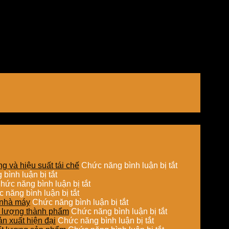
ở
g và hiệu suất tái chế
Chức năng bình luận bị tắt
ở
Ứng
bình luận bị tắt
So
ở
dụng
hức năng bình luận bị tắt
sánh
ở
Sấy
sấy
 năng bình luận bị tắt
chi
Ứng
hơi
ở
hơi
o nhà máy
Chức năng bình luận bị tắt
phí
dụng
nước
Tối
ở
nước
ất lượng thành phẩm
Chức năng bình luận bị tắt
đầu
nồi
trong
ưu
ở
Sấy
trong
ản xuất hiện đại
Chức năng bình luận bị tắt