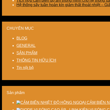
Tích hợp cảm biến độ ẩm thông minh cho hệ thống sấ
Hệ thống sấy tuần hoàn kín giảm thất thoát nhiệt – G
CHUYÊN MỤC
BLOG
GENERAL
SẢN PHẨM
THÔNG TIN HỮU ÍCH
Tin nội bộ
Sản phẩm
CẢM BIẾN N