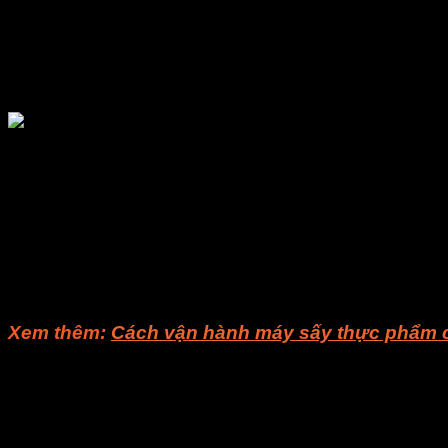
Mua hàng chính hãng, đảm bảo chất lượng với giá bán r
Được tư vấn miễn phí
Hỗ trợ giao hàng tận nhà trên toàn quốc
Hưởng chế độ bảo hành lâu dài
Công ty TNHH E-MART
– chuyên nghiên cứu công nghiệp vi 
Nhóm nghiên cứu
E-MART
có được nhiều kết quả nghiên cứu.
bằng chất lỏng. Tất cả đều có bằng sáng chế được đăng ký. Đặ
vực liên quan. Nó có thể làm giảm mức tiêu thụ năng lượng h
người tiêu dùng, các thiết bị đã thực sự mang lại sự tiết kiệm
cung cấp điện, bộ biến áp giải nhiệt dầu, ống dẫn sóng…
Nếu bạn còn gì thắc mắc, bạn có thể liên hệ cho
Visong
để đư
Xem thêm:
Cách vận hành máy sấy thực phẩm 
Liên hệ
CÔNG TY TNHH E-MART
Văn phòng:
Số 81 Xuân Thới 22, Ấp Mỹ Huề 4, Xã Xuâ