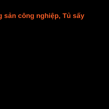
g sản công nghiệp, Tủ sấy
hu cầu sử dụng, bạn cần tham khảo chọn mua
là
 đã được cài đặt vào buồng sấy.