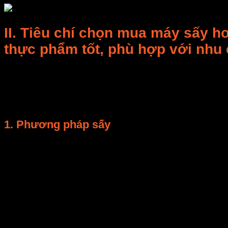
II. Tiêu chí chọn mua máy sấy 
thực phẩm tốt, phù hợp với nhu
Để có thể mua được một chiếc máy sấy thực phẩm công
theo các tiêu chí phù hợp.
Visong.vn gợi ý bạn một số tiêu chí tham khảo dưới đâ
1. Phương pháp sấy
Các sản phẩm máy sấy thực phẩm công nghiệp trên thị
Sấy nhiệt nóng.
Sấy lạnh.
Sấy thăng hoa.
1.1. Phương pháp sấy nhiệt nóng
Được gọi với cái tên khác là sấy đối lưu tuần hoàn khí