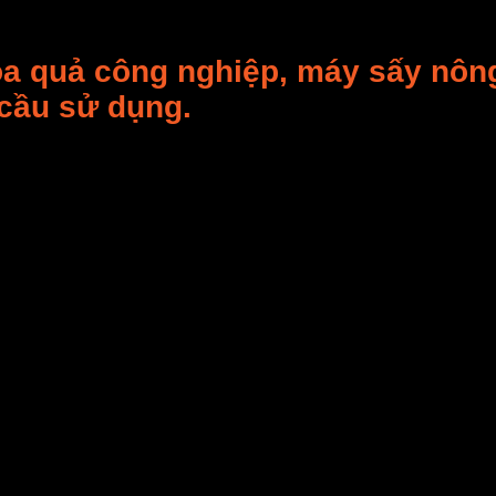
hoa quả công nghiệp, máy sấy nôn
 cầu sử dụng.
 nghiệp ưng ý, chất lượng, phục vụ đủ hài lòng với n
y:
 trường hiện nay sử dụng 3 phương pháp sấy phổ biến 
 nóng, là phương pháp thổi trực tiếp khí nóng ở nhiệt độ