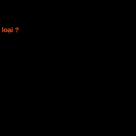
loại ?
ệp được chia thành rất nhiều loại, tuy nhiên nếu căn c
g nghệ đối lưu nhiệt nóng để làm khô thực phẩm. Chú
hực phẩm khiến chúng khô nhanh hơn. Tuy nhiên, quá trì