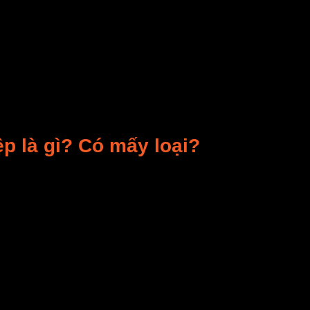
 để phục vụ nhu cầu sản xuất, kinh doanh, tuy nhiên kh
về các loại máy sấy công nghiệp phổ biến.
như gợi ý giúp bạn 6 mẫu máy sấy thực phẩm công nghiệ
p là gì? Có mấy loại?
ng nghiệp, máy sấy hoa quả công nghiệp, là những dòng
 máy chế biến thực phẩm, nông sản. Ứng dụng để sấy kh
 sản, hải sản, thịt cá, dược liệu… Trong một vài trường