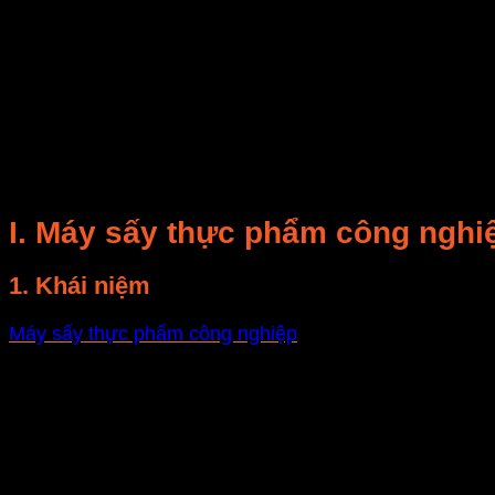
Bạn đang có dự định mua máy sấy thực phẩm công nghiệp
sau đây là dành cho bạn.
Trong bài viết dưới đây chúng tôi sẽ giới thiệu sơ bộ 
Các vấn đề cần lưu ý trong quá trình chọn mua, cũng 
I. Máy sấy thực phẩm công nghiệ
1. Khái niệm
Máy sấy thực phẩm công nghiệp
, máy sấy trái cây cô
Được sử dụng rộng rãi trong các cơ sở sản xuất, nhà
Sấy dẻo các loại thực phẩm: trái cây, rau củ quả, nông
dụng cụ y tế.