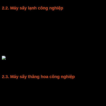
2.2. Máy sấy lạnh công nghiệp
Máy sấy lạnh công nghiệp (Máy sấy bơm nhiệt) là máy
Chúng sử dụng nhiệt độ thấp kết hợp với không khí kh
Ưu điểm khi sử dụng máy sấy lạnh là chi phí điện năng
dinh dưỡng.
2.3. Máy sấy thăng hoa công nghiệp
Máy sấy thăng hoa công nghiệp (còn được gọi là máy s
Thực phẩm sẽ được cấp đông ở nhiệt độ âm, sau đó sẽ 
sang dạng khí và bay hơi khỏi thực phẩm.