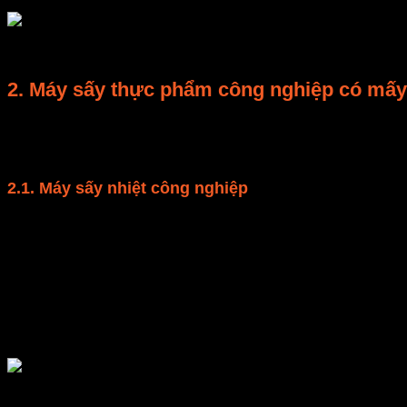
2. Máy sấy thực phẩm công nghiệp có mấy 
Trên thị trường hiện nay, máy sấy thực phẩm công nghi
loại chính.
2.1. Máy sấy nhiệt công nghiệp
Máy sấy nhiệt công nghiệp là loại máy sấy sử dụng côn
nguyên liệu.
Nhiệt độ cao sẽ đẩy nhanh quá trình tách nước trong t
sát tỉ mỉ, để có sự điều chỉnh nhiệt độ thích hợp.