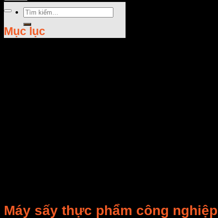
Tìm
kiếm:
Mục lục
Rate this post
Máy sấy thực phẩm công nghiệp