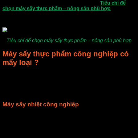
các loại máy sấy công nghiệp phổ biến. Các
Tiêu chí để
chọn máy sấy thực phẩm – nông sản phù hợp
trong quá
trình chọn mua để bạn dễ dàng lựa chọn được loại mấy sấy
mình đang cần.
Tiêu chí để chọn máy sấy thực phẩm – nông sản phù hợp
Máy sấy thực phẩm công nghiệp có
mấy loại ?
Trên thị trường hiện nay, máy sấy thực phẩm công nghiệp
được chia thành rất nhiều loại, tuy nhiên nếu được phân loại
theo đặc điểm công nghệ sấy thì máy được phân làm 3 loại
chính.
Máy sấy nhiệt công nghiệp
Máy sấy nhiệt công nghiệp là loại máy sấy sử dụng nhiệt độ
cao để làm khô thực phẩm. Nhiệt độ cao sẽ đẩy nhanh quá
trình tách nước trong thực phẩm và thực phẩm sẽ nhanh khô
hơn. Tuy nhiên quá trình sấy nhiệt này, đòi hỏi phải được