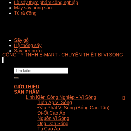
Lò sấy thực phẩm công nghiệp
Máy sấy nông sản
Tủ rã đông
Sấy gỗ
Hệ thống sấy
Sấy hơi nước
CÔNG TY TNHH E-MART - CHUYÊN THIẾT BỊ VI SÓNG
Tìm
kiếm:
GIỚI THIỆU
SẢN PHẨM
Linh Kiện Công Nghiệp – Vi Sóng
Biến Áp Vi Sóng
Đầu Phát Vi Sóng (Bóng Cao Tần)
Đi-Ốt Cao Áp
Nguồn Vi Sóng
Ống Dẫn Sóng
Tụ Cao Áp