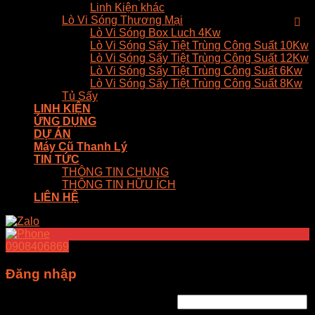
Linh Kiện khác
Lò Vi Sóng Thương Mại
Lò Vi Sóng Box Luch 4Kw
Lò Vi Sóng Sấy Tiệt Trùng Công Suất 10Kw
Lò Vi Sóng Sấy Tiệt Trùng Công Suất 12Kw
Lò Vi Sóng Sấy Tiệt Trùng Công Suất 6Kw
Lò Vi Sóng Sấy Tiệt Trùng Công Suất 8Kw
Tủ Sấy
LINH KIỆN
ỨNG DỤNG
DỰ ÁN
Máy Cũ Thanh Lý
TIN TỨC
THÔNG TIN CHUNG
THÔNG TIN HỮU ÍCH
LIÊN HỆ
0908406869
Đăng nhập
Tên tài khoản hoặc địa chỉ email
*