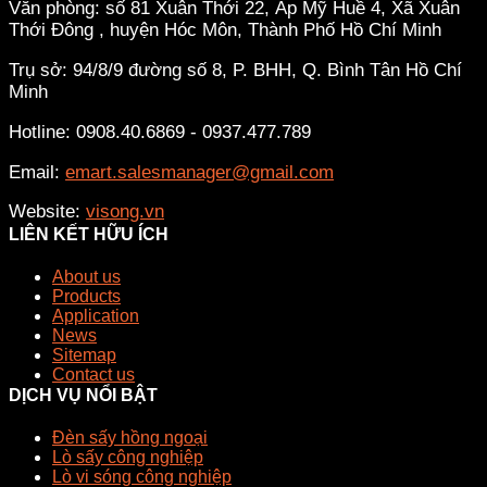
Văn phòng: số 81 Xuân Thới 22, Ấp Mỹ Huề 4, Xã Xuân
Thới Đông , huyện Hóc Môn, Thành Phố Hồ Chí Minh
Trụ sở: 94/8/9 đường số 8, P. BHH, Q. Bình Tân
Hồ Chí
Minh
Hotline: 0908.40.6869 - 0937.477.789
Email:
emart.salesmanager@gmail.com
Website:
visong.vn
LIÊN KẾT HỮU ÍCH
About us
Products
Application
News
Sitemap
Contact us
DỊCH VỤ NỔI BẬT
Đèn sấy hồng ngoại
Lò sấy công nghiệp
Lò vi sóng công nghiệp