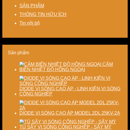
nhiệt
nhà
tiết
biến
Nâng
SẢN PHẨM
–
máy
kiệm
dạng
cao
Giải
chi
và
độ
THÔNG TIN HỮU ÍCH
pháp
phí
nâng
chính
tiết
cho
cao
xác,
Tin nội bộ
kiệm
doanh
chất
tiết
năng
nghiệp
lượng
kiệm
lượng
sản
thành
năng
và
xuất
phẩm
lượng
ổn
hiện
và
Sản phẩm
định
đại
ổn
chất
định
lượng
chất
CẢM
sấy
lượng
BIẾN NHIỆT ĐỘ HỒNG NGOẠI
công
sản
nghiệp
phẩm
DIODE VI SÓNG CAO ÁP - LINH KIỆN VI SÓNG
CÔNG NGHIỆP
DIODE VI SÓNG CAO ÁP MODEL 2DL 25KV-2A
TỦ SẤY VI SÓNG CÔNG NGHỆP - SẤY MỲ