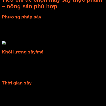
– nông sản phù hợp
Phương pháp sấy
Các sản phẩm máy sấy thực phẩm công nghiệp trên thị
trường hiện nay sử dụng 3 phương pháp sấy phổ biến là
sấy nóng, sấy lanh và sấy thăng hoa.
Khối lượng sấy/mẻ
Khối lượng sấy / mẻ là tiêu chí quan trong khác mà bạn cần
quan tâm khi chọn mua máy sấy thực phẩm công nghiệp.
Tùy thuộc vào nhu cầu sấy thực phẩm của mình để chọn loại
máy phù hợp.
Thời gian sấy
Đối với các dòng máy sấy công nghiệp, bạn có thể cài đặt
thời gian sấy sao cho phù hợp nhất với sản phẩm. Điều bạn
cần lưu ý ở đây là thời gian sấy liên tục tối đa của máy. Mỗi
máy sẽ có thời gian hoạt động tối đa khác nhau, cần chọn