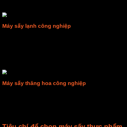
theo dõi và quan sát tỉ mỉ để có những sự điều chỉnh nhiệt độ
thích hợp.
Máy sấy lạnh công nghiệp
Máy sấy lạnh công nghiệp (Máy sấy bơm nhiệt) là máy sấy
thực phẩm sử dụng công nghệ sấy lạnh, bằng cách sử dụng
những dòng không khí khô, được tách ẩm ở nhiệt độ thấp.
Ưu điểm khi sử dụng máy sấy lạnh là chi phí vận hành và
bảo hành máy cực kỳ thấp, thành phẩm đẹp mắt, giữ được
màu sắc, hình dáng và dinh dưỡng.
Máy sấy thăng hoa công nghiệp
Máy sấy thăng hoa công nghiệp (còn được gọi là máy sấy
đông khô) là một trong những loại máy sấy thực phẩm sử
dụng công nghệ sấy hiện đại nhất hiện nay. Thực phẩm sẽ
được cấp đông ở nhiệt độ âm, nước sẽ thăng hoa trực tiếp
từ dạng rắn (băng) sang dạng khí.
Tiêu chí để chọn máy sấy thực phẩm