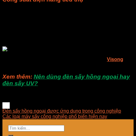
Mức điện năng tiêu thụ của máy sấy công nghiệp phụ thuộc
vào 2 yếu tốt chính là công suất và thời gian sử dụng. Công
suất máy cao, thì chi phí điện năng tiêu thụ càng lớn. Nên
chọn các sản phẩm máy sấy thực phẩm công nghiệp tiết
kiệm điện năng, có mức tiêu thụ điện năng thấp, điều này sẽ
giúp bạn tiết kiệm chi phí trong quá trình vận hành máy.
Nếu bạn còn gì thắc mắc, bạn có thể liên hệ cho
Visong
để
được giải đáp các thắc mắc.
Xem thêm:
Nên dùng đèn sấy hồng ngoại hay
đèn sấy UV?
Đèn sấy hồng ngoại được ứng dụng trong công nghiệp
Các loại máy sấy công nghiệp phổ biến hiện nay