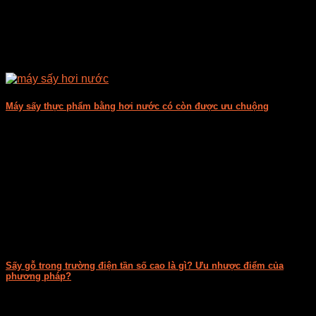
Máy sấy thực phẩm bằng hơi nước có còn được ưu chuộng
Thiết bị sấy hơi nước đã không còn quá xa lạ đối với ngành
công [...]
Sấy gỗ trong trường điện tần số cao là gì? Ưu nhược điểm của
phương pháp?
Trong các phương pháp sấy gỗ có một phương pháp gọi là
Sấy gỗ trong [...]