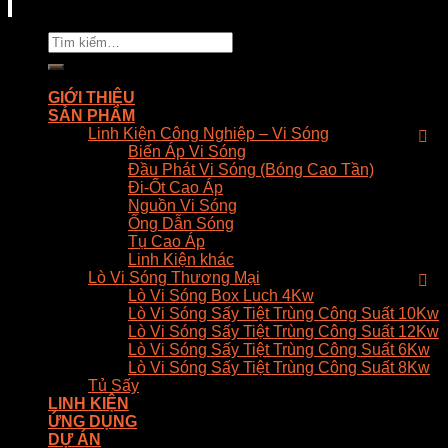
Tìm
kiếm:
GIỚI THIỆU
SẢN PHẨM
Linh Kiện Công Nghiệp – Vi Sóng
Biến Áp Vi Sóng
Đầu Phát Vi Sóng (Bóng Cao Tần)
Đi-Ốt Cao Áp
Nguồn Vi Sóng
Ống Dẫn Sóng
Tụ Cao Áp
Linh Kiện khác
Lò Vi Sóng Thương Mại
Lò Vi Sóng Box Luch 4Kw
Lò Vi Sóng Sấy Tiệt Trùng Công Suất 10Kw
Lò Vi Sóng Sấy Tiệt Trùng Công Suất 12Kw
Lò Vi Sóng Sấy Tiệt Trùng Công Suất 6Kw
Lò Vi Sóng Sấy Tiệt Trùng Công Suất 8Kw
Tủ Sấy
LINH KIỆN
ỨNG DỤNG
DỰ ÁN