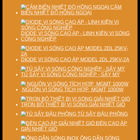
chất
định
lượng
chất
CẢM
sấy
lượng
BIẾN NHIỆT ĐỘ HỒNG NGOẠI
công
sản
nghiệp
phẩm
DIODE VI SÓNG CAO ÁP - LINH KIỆN VI SÓNG
CÔNG NGHIỆP
DIODE VI SÓNG CAO ÁP MODEL 2DL 25KV-2A
TỦ SẤY VI SÓNG CÔNG NGHỆP - SẤY MỲ
NGUỒN VI SÓNG TÍCH HỢP MGMT 1000W
TRỌN BỘ THIẾT BỊ VI SÓNG GIẢI NHIỆT GIÓ
TỦ SẤY ĐẬU PHỘNG
ĐÈN CAO ÁP
GIẢI NHIỆT GIÓ
ỐNG DẪN SÓNG