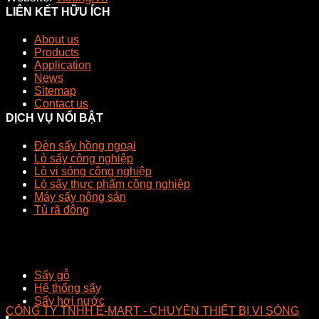
LIÊN KẾT HỮU ÍCH
About us
Products
Application
News
Sitemap
Contact us
DỊCH VỤ NỔI BẬT
Đèn sấy hồng ngoại
Lò sấy công nghiệp
Lò vi sóng công nghiệp
Lò sấy thực phẩm công nghiệp
Máy sấy nông sản
Tủ rã đông
Sấy gỗ
Hệ thống sấy
Sấy hơi nước
CÔNG TY TNHH E-MART - CHUYÊN THIẾT BỊ VI SÓNG