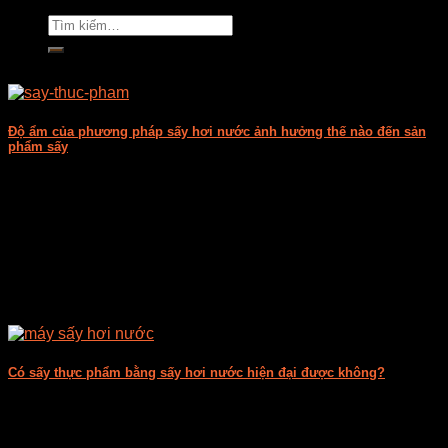
Tìm
kiếm:
Độ ẩm của phương pháp sấy hơi nước ảnh hưởng thế nào đến sản
phẩm sấy
Hiện nay, phương pháp sấy hơi nước thường được sử dụng
để chế biến các [...]
Có sấy thực phẩm bằng sấy hơi nước hiện đại được không?
Hiện nay, các sản phẩm nông nghiệp vẫn còn chiếm tỉ trọng
khá cao trong [...]