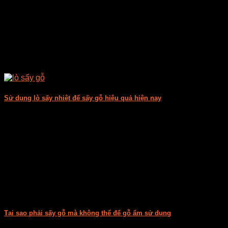
Lò sấy gỗ bằng năng lượng mặt trời không gây ô nhiễm môi
trường đang [...]
Sử dụng lò sấy nhiệt để sấy gỗ hiệu quả hiện nay
Sử dụng lò sấy, phòng sấy nhiệt: Hiện nay vẫn đang dùng
phổ biến hai loại [...]
Tại sao phải sấy gỗ mà không thể để gỗ ẩm sử dụng