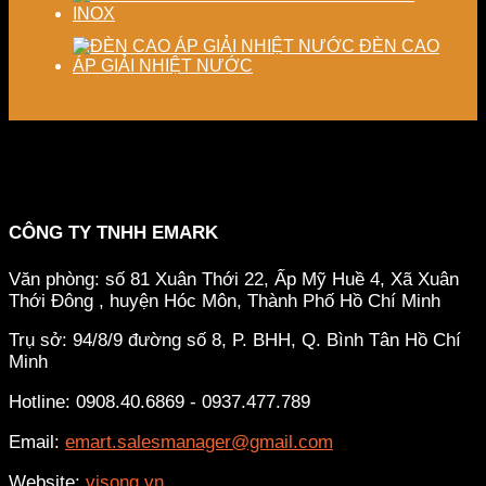
INOX
ĐÈN CAO
ÁP GIẢI NHIỆT NƯỚC
CÔNG TY TNHH EMARK
Văn phòng: số 81 Xuân Thới 22, Ấp Mỹ Huề 4, Xã Xuân
Thới Đông , huyện Hóc Môn, Thành Phố Hồ Chí Minh
Trụ sở: 94/8/9 đường số 8, P. BHH, Q. Bình Tân
Hồ Chí
Minh
Hotline: 0908.40.6869 - 0937.477.789
Email:
emart.salesmanager@gmail.com
Website:
visong.vn